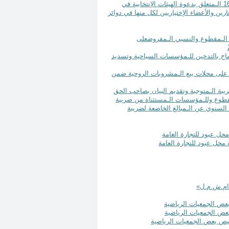
قرار رقم 601 تاريخ 5 أيار سنة 2025 تــعــديــل الـقـــراررقــم 514 تــاريــخ 16/4/2025 الـمتعلق بدعوة الهيئات الإنتخابية في
رين والأعضاء الإختياريين لكل منها في دوائر
م الترخيص السنوي الـمقطوع والنسبي الـمفروضعلى
ديـم طلبات رخصة السماح بالتدخين للـمؤسسات السياحية وتسديد
رسم الترخيص السنوي على محلات بيع الـمشروبات الروحية ضمن
لسنوي وتسديد الضريبة الـمتوجبة وتقديم البيان بصاحب الحق
 أساس الربح الـمقطوع وللـمؤسسات الـمستثناة من ضريبة
السنوي عن الـمبالغ الخاضعة لضريبة