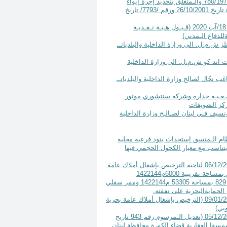
مرسوم رقم 235 تاريخ 28 نيسان سنة 2025 تعديل الجدول الـملحق بالـمرسوم رقم 780/1971 والـمتعلق بتحديد إجرة إيواء
السيارات الـمحجوزة(والـمعدل بالـمراسيم رقم /4340/ تاريخ 10/11/1993، رقم /6624/ تاريخ 26/10/2001 ورقم /7793/ تاريخ
مرسوم رقم 241 تاريخ 28 نيسان سنة 2025 تـعـديـل الـمرسوم رقــم 6878 تــاريـــخ 18/آب 2020 (قـبـول هـبـة نـقـديـة
للدفاع الـمدني)
من شركة يونيترمنلز ش.م.ل. الى وزارة الداخلية والبلدياتــ
ة من شركة بركفست اند كو ش.م.ل. الى وزارة الداخلية
من السيد بشير راغب نخّال لصالح وزارة الداخلية والبلدياتــ
ة مـقـدمــة مــن جـمـعـيـة جدارة وشركة سنتشوري موتور
مركز الشويفات
قدمة من منظمة اليونسيف فـي لبنان لصـالـح وزارة الداخلية
 الجمركية وفقا للنظام الـمنسق إستحداث بنود فرعية محلية
تناسب مع معيار الكحول الحجمي فيها
مرسوم رقم 230 تاريخ 28 نيسان سنة 2025 استرداد الـمرسوم رقم 14379 تاريخ 06/12/2024 لناحية الترخيص بإشغال أملاك عامة
ريبية 6000م1422144
قبالة العقار 829 منطقة ذوق بحنين الترخيص بإشغال أملاك عامة بحرية متاخمة للعقار 829 بمساحة 53305 م1422144 وممر سفلي
مرسوم رقم 231 تاريخ 28 نيسان سنة 2025 استرداد الـمرسوم رقم 14620 تاريخ 09/01/2025 (الترخيص بإشغال أملاك عامة بحرية
مرسوم رقم 232 تاريخ 28 نيسان سنة 2025 استرداد الـمرسوم رقم 14331 تاريخ 05/12/2024 (تعديل الـمرسوم رقم 943 تاريخ
عامة بحرية متاخمة للعقار رقم 1079 في منطقة راسمسقا العقارية قضاء الكورة محافظة لبنان