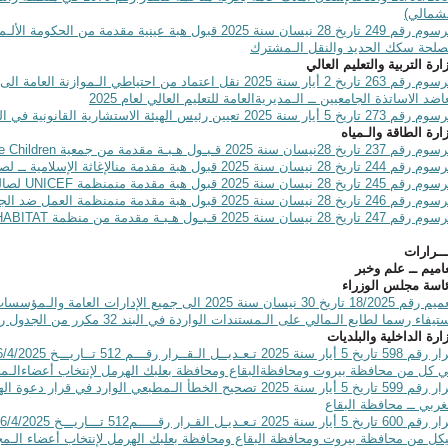
شمالي)
مرسوم رقم 249 تاريخ 28 نيسان سنة 2025 قبول هبة عينية مقدمة 
لحة سكك الحديد والنقل الـمشترك
ارة التربية والتعليم العالي
مرسوم رقم 263 تاريخ 2 أيار سنة 2025 نقل اعتماد من احتياطي الـم
اضد الاساتذة الجامعيين ــ الـمديريةالعامة للتعليم العالي لعام 2025
273 تاريخ 5 أيار سنة 2025 تعيين رئيس الهيئة الاستشارية القانونية في الجامعة اللبنانية
ارة الطاقة والـمياه
قم 237 تاريخ 28نيسان سنة 2025 قـبـول هـبـة مقدمة من جمعية
 Children
24 تاريخ 28 نيسان سنة 2025 قبول هبة مقدمة منالإغاثة الإسلامية ــ لصالح مؤسسة مياه البقاع
قم 245 تاريخ 28 نيسان سنة 2025 قبول هبة مقدمة منمنظمة
UNICEF
لصال
م 246 تاريخ 28 نيسان سنة 2025 قبول هبة مقدمة منمنظمة العمل ضد الجوع
قم 247 تاريخ 28 نيسان سنة 2025 قـبـول هـبـة مقدمة من منظمة
HABITAT
ــرارات
اميم ــ علم وخبر
اسة مجلس الوزراء
تعميم رقم 18/2025 تاريخ 30 نيسان سنة 2025 الى جميع الإدا
يفاء رسما لطابع الـمالي على الـمستندات الواردة في البند 32 مكرر من الجدول رقم 1 الـملحق بقانون رسم الطابع الـمالي
ارة الداخلية والبلديات
 كل من محافظة بيروت ومحافظةالبقاع ومحافظة بعلبك الهرمل لإنتخاب أعضاءالـمجا
قرار رقم 599 تاريخ 5 أيار سنة 2025 تصحيح الخطأ الـمطبعي الوارد في 
غربي ــ محافظة البقاع
كل من محافظة بيروت ومحافظة البقاع ومحافظة بعلبك الهرمل لإنتخاب أعضاء الـمجا