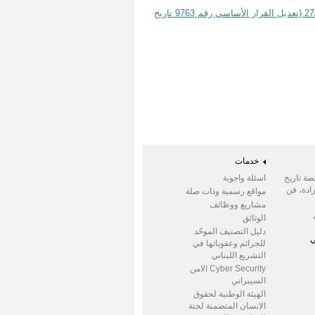
تصحيح خطأ مطبعي في قرار وسيط صادر عن مصرف لبنان رقم 13713 تاريخ 27/3/2025 (تعديل القرار الأساسي رقم 9763 تاريخ
خدمات
صة تاريخ
اسئلة واجوبة
ادة، فن
مواقع رسمية وذات صلة
مشاريع ووظائف
الوثائق
دليل التصنيف الموحّد
ي
للجرائم وعقوباتها في
التشريع اللبناني
Cyber Security الامن
السيبراني
الهيئة الوطنية لحقوق
الانسان المتضمنة لجنة