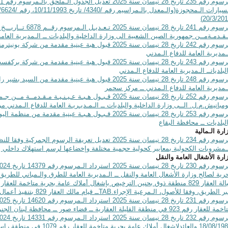
20/3/201
قـدمـةمــن جمهورية الصين الشعبية الى وزارة الداخلية والبلديات ــ الـمديرية العامة
مرسوم رقم 242 تاريخ 28 نيسان سنة 2025 قبول هبة عينية مقدمة 
ـمديرية العامة للدفاع الـمدني
مرسوم رقم 243 تاريخ 28 نيسان سنة 2025 قبول هبة عينية مقدم
لبلدياتــ الـمديرية العامة للدفاع الـمدني
مرسوم رقم 248 تاريخ 28 نيسان سنة 2025 قبول هبة عينية مقدمة 
ـمديرية العامة للدفاع الـمدني ــ مركز سحمر
مرسوم رقم 252 تاريخ 28 نيسان سنة 2025 قـبـول هـبـة عـيـنـيـ
مبانيش.م.ل. الــى وزارة الداخلية والبلديات ــ الـمـديـريـة العامة للدفاع الـمدني 
مرسوم رقم 253 تاريخ 28 نيسان سنة 2025 قـبـول هـبـة عينية م
لبلديات ــ محافظة البقاع
ارة الـمالية
مرسوم رقم 234 تاريخ 28 نيسان سنة 2025 تعديل تعريفة الرسوم
ـمشروبات الكحولية بمعايير كحولية حجمية مختلفة وإخضاعها لرسم استهلاك داخلي ي
ارة الأشغال العامة والنقل
رية لصالح وزارة الأشغال العامة والنقل ــ الـمديرية العامة للطرق والـمباني للطريق بمساحة تق
ر الطريق، وفقا للأصول، الـمرعية الإجراء.
TAB
ــ قيام مالك العقار 829 بتنفيذ أعمال الحمايةالبحرية على نفقته.
 للعقار رقم 923 في منطقة القليلة العقارية ــ قضاء صور ــ محافظة لبنان الجنوبي)
18/08/1983 والعائدلإشغال أملاك 