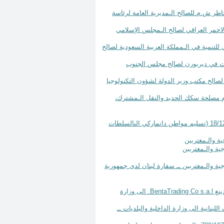
 من شركة أ.ن بو خاطر ش.م.للصالح الـمديرية العامة لرئاسة
ة مقدمة من الهلال الاحمر العراقي لصالح الـمجلس الإسلامي
ة من البنك الإسلامي للتنمية في الـمملكة العربية السعودية لصالح
مة من إحدى الجمعيات في ديربورن لصالح مجلس الجنوب
لصالح مكتب وزير الدولة لشؤون التكنولوجيا
ياد بهيج نصر مدير عام مصلحة سكك الحديد والنقل الـمشترك،
مرسوم رقم 255 تاريخ 29 نيسان سنة2025 ملحق للـمرسوم رقم 14456 تاريخ 18/12/2024 (تسليم مواطن دانماركي الىالسلطات
ة لصالح وزارة الخارجية والـمغتربين ــ سفارة لبنان لدى جمهورية
BentaTrading Co s.a.l
. الى وزارة
ن جمعية الإسعاف اللبنانية الى وزارة الداخلية والبلديات ــ