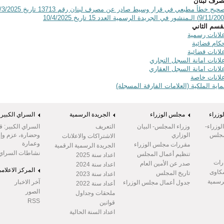
رف لبنان
9) الـمنشور في الجريدة الرسمية العدد 15 تاريخ 10/4/2025
قسم الثاني
لانات رسمية
كام قضائية
لانات قضائية
لانات امانة السجل التجاري
لانات امانة السجل العقاري
لانات خاصة
اية الملكية (العلامات الفارقة المسجلة)
وزراء
مجلس الوزراء
الجريدة الرسمية
السراي الكبير
وزراء-
وزراء المجلس- البيان
التعريف
السراي الكبير: ق
مجلس
الوزاري
وحضارة، عزم وإر
الاشتراكات والاعلانات
وعمارة
مقررات مجلس الوزراء
الجريدة الرسمية الرقمية
نشاطات السراي
تنظيم أعمال المجلس
اعداد سنة 2025
رات
صدر عن الأمين العام
اعداد سنة 2024
المركز الاعلام
شكاوى
تاريخ المجلس
اعداد سنة 2023
لرسمية
آخر الاخبار
جدول أعمال مجلس الوزراء
أعداد سنة 2022
الصور
ملحقات وجداول
RSS
قوانين
اعداد السنة الحالية