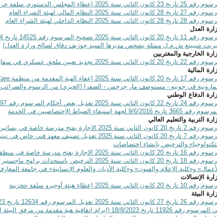
م 25 تاريخ 23 كانون الثاني سنة 2025 إعطاء المجلس الدستوري سلفة خزينة
م 27 تاريخ 28 كانون الثاني سنة 2025 النظام المالي لهيئة الشراء العام
م 28 تاريخ 28 كانون الثاني سنة 2025 النظام الداخلي لهيئة الشراء العام
ارة العدل
ريت شيبينغ ش.م.ل ممثلة بشخص مديرها السيد جوزيف دقاق لصالح وزارة العدل)
ارة الخارجية والمغتربين
 تاريخ 20 كانون الثاني سنة 2025 تجديد تعيين ملحق عسكري في سفارة لبنان لدى الولايات المتحدة الأميركية
ارة المالية
م 17 تاريخ 20 كانون الثاني سنة 2025 إعفاء الهبة المقدمة من منظمة
Care
مارونية في جونيه - مستوصف مار جرجس - الصفرا (الخيري) من الرسوم والضرائب ا
ارة الدفاع الوطني
 رقم 3665 تاريخ 9/6/2016 لجهة إستبقاء الضباط الإختصاصيين في الخدمة
ارة التربية والتعليم العالي
2 تاريخ 20 كانون الثاني سنة 2025 الاجازة بفتح مدرسة خاصة في بساتين طرابلس (قضاء طرابلس)
مرسوم رقم 7 تاريخ 20 كانون الثاني سنة 2025 تعديل تصنيف 
تكنولوجيا» والترخيص بإنشاء اختصاصات
16 تاريخ 20 كانون الثاني سنة 2025 الاجازة بفتح مدرسة خاصة في منطقة اللبوة (قضاء بعلبك)
مرسوم رقم 18 تاريخ 20 كانون الثاني سنة 2025 الترخيص باس
أعمال» و«كلية الإعلام والفنون» و«كلية الأديان والعلوم الإنسانية» في جامعة المعارف
ارة الإتصالات
م 10 تاريخ 20 كانون الثاني سنة 2025 إعطاء هيئة أوجيرو سلفة حخزينة
ارة البيئة
في المرسوم رقم 11926 تاريخ 18/8/2023 (إبرام اتقافية هبة مقدم