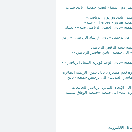
 بتعديل اسم جمعية «نادي الميرادور المنية» ليصبح جمعية «نادي شباب
Heroes
» - عبيه»
يتعلق بتعديل اسم وتغيير مقر جمعية «نادي الحصن الرياضي نحلة» - بعلبك »
 إلغاء لعبة ال «الرقص الرياضي» من ترخيص «نادي الإرشاد الرياضي» - راس
علق بإضافة لعبة «البادل تنس» الى جمعية «نادي بعاصير الرياضي» -
تعلق بتعديل اسم وتغيير مقر جمعية «نادي الوعد كوثرية السياد الرياضي» -
إضافة الألعاب «ميني فوتبول (كرة قدم مصغرة)، بادل تنس، الريشة الطائرة،
لخماسي الحديث» الى ترخيص جميعة «نادي
علق بالترخيص بإضافة لعبة «كرة اليد» الى جمعية «جمعية الوفاق للتنمية