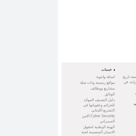
خدمات
صة تاريخ
اسئلة واجوبة
ادة، فن
مواقع رسمية وذات صلة
مشاريع ووظائف
الوثائق
دليل التصنيف الموحّد
ي
للجرائم وعقوباتها في
التشريع اللبناني
Cyber Security الامن
السيبراني
الهيئة الوطنية لحقوق
الانسان المتضمنة لجنة