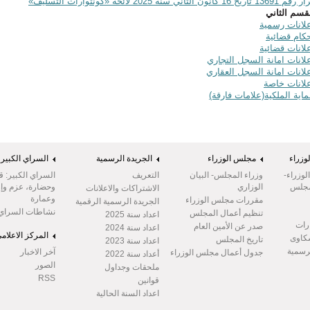
1369 تاريخ 16 كانون الثاني سنة 2025 لائحة «كونتوارات التسليف»
قسم الثاني
لانات رسمية
كام قضائية
لانات قضائية
لانات امانة السجل التجاري
لانات امانة السجل العقاري
لانات خاصة
اية الملكية(علامات فارقة)
وزراء
مجلس الوزراء
الجريدة الرسمية
السراي الكبير
وزراء-
وزراء المجلس- البيان
التعريف
السراي الكبير: ق
مجلس
الوزاري
وحضارة، عزم وإر
الاشتراكات والاعلانات
وعمارة
مقررات مجلس الوزراء
الجريدة الرسمية الرقمية
نشاطات السراي
تنظيم أعمال المجلس
اعداد سنة 2025
رات
صدر عن الأمين العام
اعداد سنة 2024
المركز الاعلام
شكاوى
تاريخ المجلس
اعداد سنة 2023
لرسمية
آخر الاخبار
جدول أعمال مجلس الوزراء
أعداد سنة 2022
الصور
ملحقات وجداول
RSS
قوانين
اعداد السنة الحالية