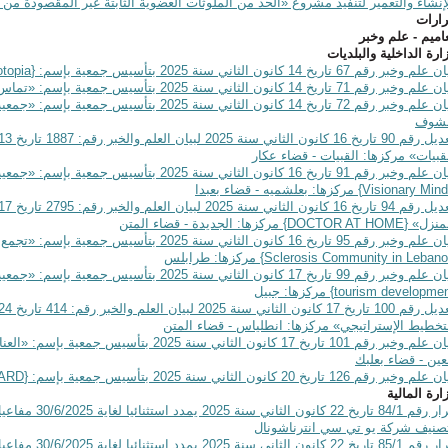
إنشاء والتعمير لتنفيذ مشروع «الحد من الملوثات العضوية الثابتة غير المقصودة من خ
ارات
اميم - علم وخبر
ارة الداخلية والبلديات
علم وخبر رقم 67 تاريخ 14 كانون الثاني سنة 2025 بتأسيس جمعية بإسم: {
topia
لم وخبر رقم 71 تاريخ 14 كانون الثاني سنة 2025 بتأسيس جمعية بإسم: «تماس» {
بيان علم وخبر رقم 72 تاريخ 14 كانون الثاني سنة 025
لشوف
قبيات» مركزها: القبيات - قضاء عكار
م وخبر رقم 91 تاريخ 16 كانون الثاني سنة 2025 بتأسيس جمعية بإسم: «جمعية غلوبال قيجيناري مايندس» {
Visionary Min
} مركزها: بعلشميه - قضاء بعبدا
منزل» {
DOCTOR AT HOME
} مركزها: الجديدة - قضاء المتن
 وخبر رقم 95 تاريخ 16 كانون الثاني سنة 2025 بتأسيس جمعية بإسم: «تجمع مرضى تصلب المتعدد في لبنان» {
Sclerosis Community in Leban
} مركزها: طرابلس
م وخبر رقم 99 تاريخ 17 كانون الثاني سنة 2025 بتأسيس جمعية بإسم: «جمعية هيميلكو للإنماء السياحي» {
tourism developme
} مركزها: جبيل
تخطيط الإستراتيجي» مركزها: انطلياس - قضاء المتن
بيان علم وخبر رقم 101 تاريخ 17 كانون الثاني سن
عين - قضاء بعلبك
علم وخبر رقم 126 تاريخ 20 كانون الثاني سنة 2025 بتأسيس جمعية بإسم: {
ARD
ارة المالية
صنيف شركة يو تي سي انترناشونال