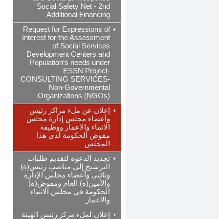
Social Safety Net - 2nd
Additional Financing
Request for Expressions of
Interest for the Assessment
of Social Services
Development Centers and
Population’s needs under
ESSN Project-
CONSULTING SERVICES-
Non-Governmental
Organizations (NGOs)
إعلان عن ملء مراكز رئيس
وأعضاء مجلس إدارة مجلس
الانماء والاعمار ووظيفة
مفوض الحكومة لدى هذا
المجلس
تجديد الدعوة لتقديم طلبات
الترشيح إلى مناصب رئيس(ة)
ونائبي وأعضاء مجلس الإدارة
والأمين(ة) العام ومفوض(ة)
الحكومة في مجلس الانماء
والاعمار
إعلان لملء مركز رئيس الهيئة