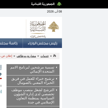
08 آب 2026
»
خدمات
»
مشاريع ووظائف
»
إعلان عن 
إ
تسمية مرشحين لبرنامج الامم
المتحدة الإنمائي
و
ترشيح خبراء للعمل في فريق
الخبراء المعني بالصومال
28 آذار
الترشح لشغل منصب موظف
إع
تخصصي لدى إدارة الشؤون
السياسية بمنظمة التعاون
الإسلامي في جدة