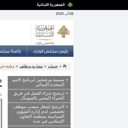
08 آب 2026
»
خدمات
»
مشاريع ووظائف
»
وظيفة في ا
و
تسمية مرشحين لبرنامج الامم
المتحدة الإنمائي
ترشيح خبراء للعمل في فريق
08 أيلول
الخبراء المعني بالصومال
الترشح لشغل منصب موظف
تخصصي لدى إدارة الشؤون
السياسية بمنظمة التعاون
الإسلامي في جدة