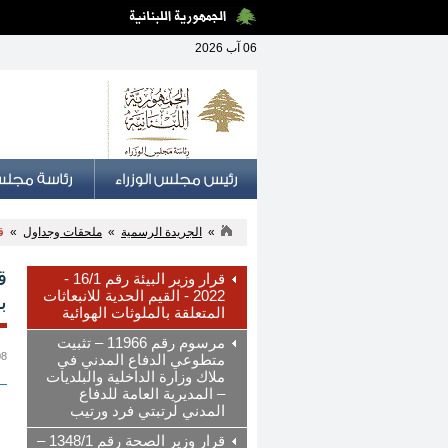
06 آب 2026
»
الجريدة الرسمية
»
ملحقات وجداول
»
قرار
قرار وزير البيئة رقم 16/1 -
2022 - القيم الحدية للانبعاثات
ب
المتعلقة بالملوثات الهوائية
مرسوم رقم 11966 – تثبيت
08 شباط
متطوعي الدفاع المدني في
ملاك وزارة الداخلية والبلديات
Emission Limit Values - قرار وزير البيئة رقم 16//1 - 2022 - القيم الحدية للانبعاثات المتعلقة بالمل
– المديرية العامة للدفاع
المدني لرتبتي فرد ورتيب
قرار وزير الصحة رقم 1348/1 –