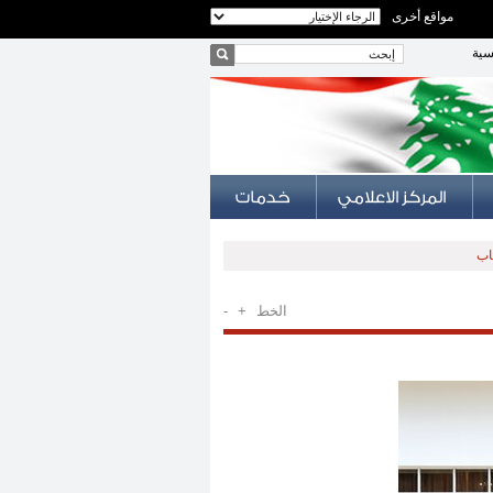
مواقع أخرى
سية
اب
الخط
+
-