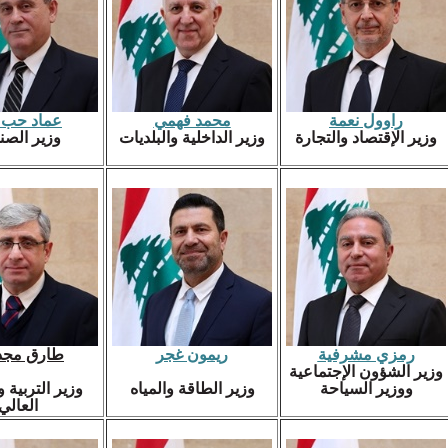
راوول نعمة
محمد فهمي
عماد حب ا
وزير الإقتصاد والتجارة
وزير الداخلية والبلديات
وزير الصن
رمزي مشرفية
ريمون غجر
طارق مج
وزير الشؤون الإجتماعية
ووزير السياحة
وزير الطاقة والمياه
وزير التربية و
العالي