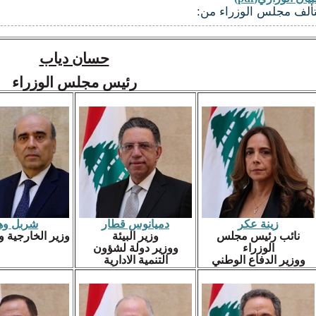
تألف مجلس الوزراء من:
حسان دياب
رئيس مجلس الوزراء
زينة عكر
دميانوس قطار
شربل وه
نائب رئيس مجلس
وزير البيئة
وزير الخارجية و
الوزراء
ووزير دولة لشؤون
ووزير الدفاع الوطني
التنمية الادارية