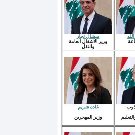
لله
ميشال نجار
اعة
وزير الاشغال العامة
والنقل
ذوب
غادة شريم
التعليم
وزير المهجرين