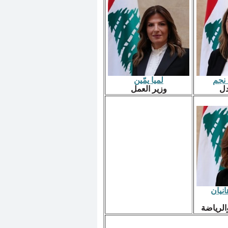
 نجم
لميا يمّين
دل
وزير العمل
انيان
الرياضة