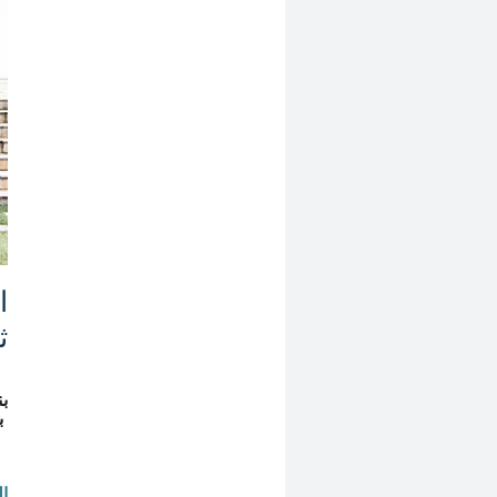
ا
ث
بناء 
بنا
ال