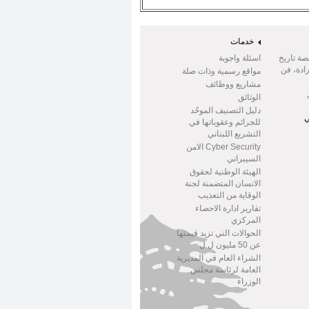
خدمات
صة تاريخ
اسئلة واجوبة
ادة، فن
مواقع رسمية وذات صلة
مشاريع ووظائف
الوثائق
دليل التصنيف الموحّد
ي
للجرائم وعقوباتها في
التشريع اللبناني
Cyber Security الامن
السيبراني
الهيئة الوطنية لحقوق
الانسان المتضمنة لجنة
الوقاية من التعذيب
تقارير ادارة الاحصاء
المركزي
الحوالات التي تزيد قيمتها
عن 50 مليون ل ل
الشراء العام في المديرية
العامة لرئاسة مجلس
الوزراء