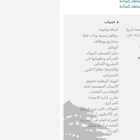
خدمات
صة تاريخ
اسئلة واجوبة
ادة، فن
مواقع رسمية وذات صلة
مشاريع ووظائف
الوثائق
دليل التصنيف الموحّد
ي
للجرائم وعقوباتها في
التشريع اللبناني
Cyber Security الامن
السيبراني
الهيئة الوطنية لحقوق
الانسان المتضمنة لجنة
الوقاية من التعذيب
تقارير ادارة الاحصاء
المركزي
الحوالات التي تزيد قيمتها
عن 50 مليون ل ل
الشراء العام في المديرية
العامة لرئاسة مجلس
الوزراء