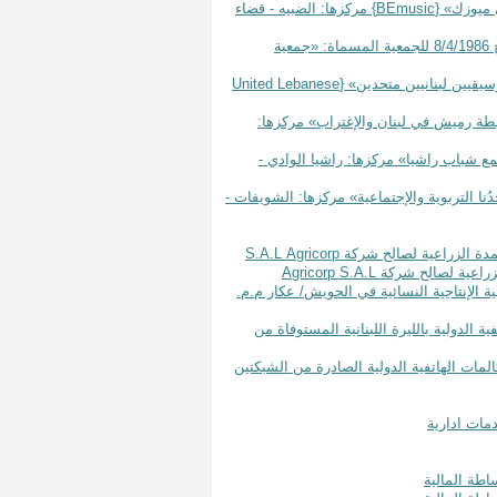
BEmusic
} مركزها: الضبيه - قضاء
تعديل رقم 1169 تاريخ 26 تشرين الأول سنة 2021 لبيان العلم والخبر رقم: 67/أد تاريخ 8/4/1986 للجمعية المسماة: «جمعية
United Lebanese
نة 2021 بتأسيس جمعية بإسم: «رابطة رميش في لبنان والإغتراب» مركزها:
ة 2021 بتأسيس جمعية بإسم: «تجمع شباب راشيا» مركزها: راشيا الوادي -
نة 2021 بتأسيس جمعية بإسم: «مجدُنا التربوية والإجتماعية» مركزها: الشويفات -
S.A.L
Agricorp
Agricorp S.A.L
 رسوم المكالمات الهاتفية الدولية بالليرة اللبنانية المستوفاة من
 تعديل التعرفة على المكالمات الهاتفية الدولية الصادرة من الشبكتين