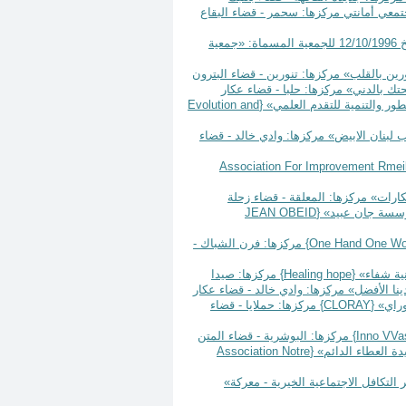
نة 2021 بتأسيس جمعية بإسم: «مجتمعي أمانتي مركزها: سحمر - قضاء البقاع
تعديل رقم 1139 تاريخ 20 تشرين الأول سنة 2021 لبيان العلم والخبر رقم: 161/أد تاريخ 12/10/1996 للجمعية المسماة: «جمعية
Evolution and
نة 2021 بتأسيس جمعية بإسم: «قلب لبنان الابيض» مركزها: وادي خالد - قضاء
Association For Improvement Rmei
JEAN OBEID
One Hand One Wo
} مركزها: فرن الشباك -
Healing hope
} مركزها: صيدا
CLORAY
} مركزها: حملايا - قضاء
Inno VVa
} مركزها: البوشرية - قضاء المتن
Association Notre
 2021 بتأسيس جمعية بإسم: «ثمر التكافل الاجتماعية الخيرية - معركة»