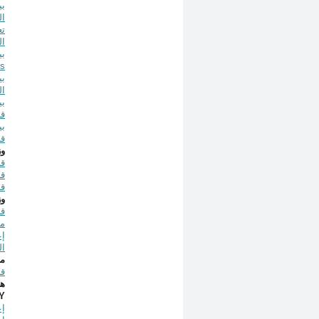
بيان ع
ال
ال
بيان عل
ns
ال
قض
قض
وز
قرار رقم 246/2
قرار رقم 50/2
قرار رقم 262/2ت ت
وز
مش
ال
مص
قرار اس
هي
Y
إعلام رقم 5