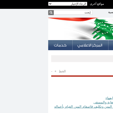
مواقع أخرى
سية
الخط
+
-
لس بلدية الفنار - قضاء المتن وتكليف قائمقام المتن القيام بأعماله