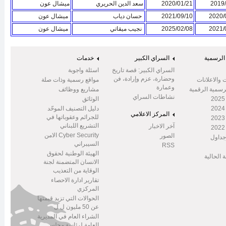
2019/
2020/01/21
سعد الدين الحريري
ميشال عون
2021/09/10
حسان دياب
ميشال عون
2025/02/08
نجيب ميقاتي
ميشال عون
الرسمية
السراي الكبير
خدمات
السراي الكبير: قصة تاريخ
اسئلة واجوبة
وحضارة، عزم وإرادة، فن
 والاعلانات
مواقع رسمية وذات صلة
وعمارة
رسمية الرقمية
مشاريع ووظائف
نشاطات السراي
الوثائق
دليل التصنيف الموحّد
المركز الاعلامي
للجرائم وعقوباتها في
التشريع اللبناني
آخر الاخبار
Cyber Security الامن
الصور
جداول
السيبراني
RSS
الهيئة الوطنية لحقوق
 الحالية
الانسان المتضمنة لجنة
الوقاية من التعذيب
تقارير ادارة الاحصاء
المركزي
الحوالات التي تزيد قيمتها
عن 50 مليون ل ل
الشراء العام في المديرية
العامة لرئاسة مجلس