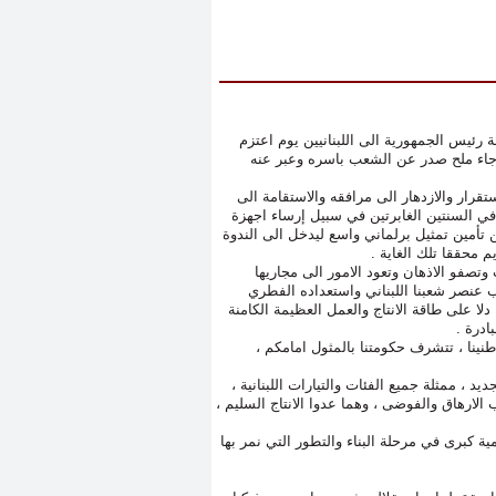
 رئيس الجمهورية الى اللبنانيين يوم اعتزم
 رجاء ملح صدر عن الشعب باسره وعبر عنه
 من الازمة التي عصفت به عام 1958 وكيف عاد الاستقرار والازدهار الى مرافقه والاستقامة الى
في السنتين الغابرتين في سبيل إرساء اجهزة
 تأمين تمثيل برلماني واسع ليدخل الى الندوة
 محققا تلك الغاية .
 وتصفو الاذهان وتعود الامور الى مجاريها
 عنصر شعبنا اللبناني واستعداده الفطري
ا على طاقة الانتاج والعمل العظيمة الكامنة
ادرة .
اطنينا ، تتشرف حكومتنا بالمثول امامكم ،
 ، ممثلة جميع الفئات والتيارات اللبنانية ،
لارهاق والفوضى ، وهما عدوا الانتاج السليم ،
ة كبرى في مرحلة البناء والتطور التي نمر بها