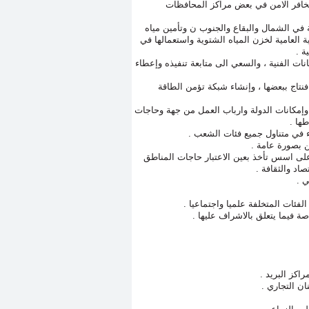
ومخافر الامن في بعض مراكز المحافظات
 في الشمال والبقاع والجنوب ن وتأمين مياه
العامية لخزن المياه الشتوية واستعمالها في
ة .
ات الفنية ، والسعي الى متابعة تنفيذه وإعطاء
افنتاج ببعضها ، وإنشاء شبكة تؤمن الطاقة
إمكانات الدولة وارباب العمل من جهة وحاجات
ها .
اء في متناول جميع فئات الشعب .
 بصورة عامة .
ة على اسس تأخذ بعين الاعتبار حاجات المناطق
صاد والثقافة .
 .
فئات المتخلفة علميا واجتماعيا .
ة فيما يتعلق بالاشراف عليها .
اكز البريد .
ان التجاري .