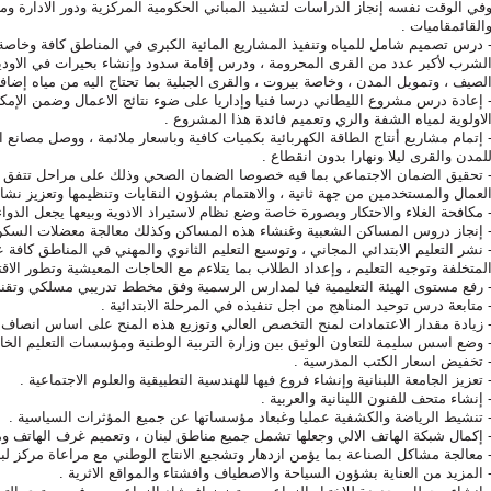
في الوقت نفسه إنجاز الدراسات لتشييد المباني الحكومية المركزية ودور الادارة 
القائمقاميات .
 درس تصميم شامل للمياه وتنفيذ المشاريع المائية الكبرى في المناطق كافة وخاصة
لشرب لأكبر عدد من القرى المحرومة ، ودرس إقامة سدود وإنشاء بحيرات في الاودية 
لصيف ، وتمويل المدن ، وخاصة بيروت ، والقرى الجبلية بما تحتاج اليه من مياه إضافي
 إعادة درس مشروع الليطاني درسا فنيا وإداريا على ضوء نتائج الاعمال وضمن الإمكان
لاولوية لمياه الشفة والري وتعميم فائدة هذا المشروع .
 إتمام مشاريع أنتاج الطاقة الكهربائية بكميات كافية وباسعار ملائمة ، ووصل مصانع 
لمدن والقرى ليلا ونهارا بدون انقطاع .
 تحقيق الضمان الاجتماعي بما فيه خصوصا الضمان الصحي وذلك على مراحل تتفق و
لعمال والمستخدمين من جهة ثانية ، والاهتمام بشؤون النقابات وتنظيمها وتعزيز نشاط
 مكافحة الغلاء والاحتكار وبصورة خاصة وضع نظام لاستيراد الادوية وبيعها يجعل الدو
 إنجاز دروس المساكن الشعبية وغنشاء هذه المساكن وكذلك معالجة معضلات السكن
 نشر التعليم الابتدائي المجاني ، وتوسيع التعليم الثانوي والمهني في المناطق كاف
لمتخلفة وتوجيه التعليم ، وإعداد الطلاب بما يتلاءم مع الحاجات المعيشية وتطور الاقت
 رفع مستوى الهيئة التعليمية فيا لمدارس الرسمية وفق مخطط تدريبي مسلكي وتقني
 متابعة درس توحيد المناهج من اجل تنفيذه في المرحلة الابتدائية .
 زيادة مقدار الاعتمادات لمنح التخصص العالي وتوزيع هذه المنح على اساس انصاف ال
 وضع اسس سليمة للتعاون الوثيق بين وزارة التربية الوطنية ومؤسسات التعليم الخاص
 تخفيض اسعار الكتب المدرسية .
 تعزيز الجامعة اللبنانية وإنشاء فروع فيها للهندسية التطبيقية والعلوم الاجتماعية .
 إنشاء متحف للفنون اللبنانية والعربية .
 تنشيط الرياضة والكشفية عمليا وغبعاد مؤسساتها عن جميع المؤثرات السياسية .
 إكمال شبكة الهاتف الالي وجعلها تشمل جميع مناطق لبنان ، وتعميم غرف الهاتف ومر
 معالجة مشاكل الصناعة بما يؤمن ازدهار وتشجيع الانتاج الوطني مع مراعاة مركز لبن
 المزيد من العناية بشؤون السياحة والاصطياف وافشتاء والمواقع الاثرية .