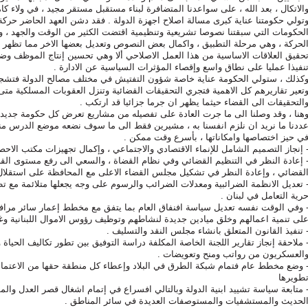
الاتكال ، بعد الله ، على سواعدنا المتضافرة لبناء مستقبل مستقر مجيد ، في ولاء كا
تولي حكومتنا عناية كبرى مسالة اصلاح اجهزة الدولة . فقد دشن العهد الحاضر حرك
لحكومات التي سبقتنا نصوصا تشريعية وتنظيمية اقتضت الكثير من الوقت والجهد ، 
لحركة ، وهي مرحلة التطبيق ، واكمال بعض النصوص وتعديل بعضها الاخر مما تظهر الت
حقيق العلاقات الاساسية من هذا العمل الاصلاحي ألا وهي تحسين إنتاج الموظف وضب
نفيذا عمليا على نطاق واسع وإقصاء المؤثرات السياسية عن الادارة .
كذلك ، ستولي الحكومة عناية خاصة شؤون التفتيش في مختلف مصالح الدولة فتشجع
تعير تقاريرهم كل الاهمية فتجري التحقيقات القضائية وتنزل العقوبات المسلكية متى 
التحقيقات الى القضاء حيثما يظهر ان جرما جزائيا قد ارتكب .
هنا ، وقد وصلنا الى ما جرت العادة على تفصيله من مشاريع تعرض كل حكومة جديدة 
ددنا ما نريد ان نلزم انفسنا به ، مشيرين فقط الى ما سوف نضعه موضع الدرس من
ي حيز اختصاصها وامكاناتها ، بأسرع وقت ممكن .
 إنجاز التصميم الشامل للإنماء الاقتصادي والاجتماعي ، وإكمال تجهيزات مكتب الاحص
 إعادة النظر في التنظيم القضائي وفي نظام القضاة ، والسعي الى رفع مستوى القض
لقضائي ، وإعادة النظر في تشكيل مجلس القضاء الاعلى مع المحافظة على استقلال 
 تعديل الانظمة الضرائبية ومعدلات الضرائب والرسوم على وجه يجعلها متلائمة مع تط
رية التعامل في لبنان .
 وفي الوقت نفسه تعديل سياسة افنفاق العام بما يتفق مع مخطط إعمار سائر مرافق
لى تنمية اعمالهم وخلق ميادين جديدة لنشاطهم وتوظيف رؤوس الاموال اللبنانية وغير 
 تنفيذ القانون المتعلق بانشاء مجلس النقد والتسليف .
 ملاحقة إنجاز تقارير اللجنة الخاصة المكلفة دراسة التوفيق بين تطور تكاليف الحياة 
العسكريون من رواتب ومنح وتعويضات .
 وضع مخطط عام فتمام شبكة الطرق في البلاد وإعطاء كل منطقة حقها من الاعتما
طويرها
 متابعة سياسة تشييد ابنية الدولة وبالتالي افسراع في إتمام اشغال قصر العدل وال
لحديث والمستشفيات والمستوصفات العديدة في سائر المناطق .