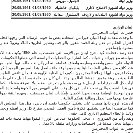
وزير دولة
الجميل، موريس
01/08/1960
20/05/1961
وزير دولة لشؤون الاصلاح الاداري
بابكيان، خاتشيك
01/08/1960
20/05/1961
وزير دولة لشؤون البلديات والارياف
المشنوق، عبدالله
01/08/1960
20/05/1961
لبيان الوزاري
ضرات النواب المحترمين
ا وجدت مقدمة لهذا البيان خيرا من استعادة بعض ما حوته الرسالة التي وجهها فخامة
عتزال الحكم ثم عدل ولله الحمد شعورا بالواجب وتقديرا لظروف البلاد ونزولا عند
مثلوه بإجماعهم .
فقد وصف فخامته كيف خرج لبنان
ياسته مع جيرانه واخوانه ، كما اشار الى الخطوات الواسعة التي خطتها الحكومات 
لدولة على اسس واضحة وسليمة واضاف فخامته انه لم يكن بد ، حالما تهيأ الجو ، من
دد كاف من ممثلي الفئات اللبنانية جميعها وقد جاء بالفعل هذا المجلس الجديد الكريم
هكذا ترون ، ايها الزملاء المحترمون ، كيف ان العناية الإلهية شاءت ان تلتقى القلوب
لطبيعية بسرعة وعمق ادهشتا العالمين ودلا ، ان كان من حاجة بعد لدليل ، على طيب
رأب كل الصدوع اذا ما ارسل على سجيته ولم يتعرض لضغط ولا لتفرقة مفتعلة ، كما دل
ي هذا الشعب والتي تجعله قادرا في كل وقت على النهوض من الكبوة واستعادة المب
روح الوحدة الوطنية هذه ، وبهذا الايمان بإمكانات لبنان ومستقبله ، وبهذه الثقة بمو
ارضة نهجها في العمل وطالبة ثقتكم الغالية .
ن هذه الروح ذاتها هيمنت على تشكيل حكومتنا بقصد ان تأتي ، مثل هذا المجلس الجديد
ما ساهمت ايضا في تشكيلها فكرة تأمين العمل المجدي بتفرغ كل وزير لعمله وتجنب ا
ذلك بإعطاء التنظيم الاداري كامل حقه .
لقد رأينا من الضروري ان يدخل الحكومة عدد من الوزراء كلفوا مهاما معينة ذات اهمي
 مهاما تدخل مبدئيا في اختصاصات وزارات مثقلة بالاعمال .
ضرات النواب المحترمين