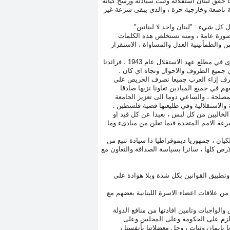
ما حقق لبنان استقلاله وثبت سيادته ورسخ كيانه
ية ناصعة وخارجية حرة ، والذي يبقى شرعة غير
 كل شيء : "لبنان واحد لا لبنانين" .
، بصورة عامة ، ومنه نستخلص هذه الكلمات
ن والطمأنينية العدل والمساواة ، الاستقرار
فسياستنا الخارجية تنبع من واقع لبنان وواقع محيطه وهي التي تحددت خطوطها الكبرى في مطلع عهد الاستقلال عام 1943 ، فرائدنا
 جميع الظروف والاحوال وتجاه اي كان .
نتصرف إزاء العرب جميعا تصرف الحريص على
م في جميع الميادين تعاونا نزيها صادقا
صلحة ، والساعي دوما الى تعزيز الجامعة
 والاستقلالية وفي طليعتها قضية فلسطين .
الخاليين من كل لبس ، بعيدا عن كل قيد او
عة الامم المتحدة فيما تعلن من مبادىء وما
لكيان ، جمهوريا ديموقراطيا ذا سيادة تنبع من
لارض كلها ، سائرا بسياسة الصداقة والتعاون مع
وتطبيق القوانين بكل شدة وبلا هوادة على
من علاقات اعضاء الاسرة اللبنانية بعضهم مع
لواجبات وتامين افادتها من منافع الدولة
الزم على الحكومة وعلى المجلس وعلى
بإيمان وثبات ، وحل معضلاتنا بأنفسنا ،