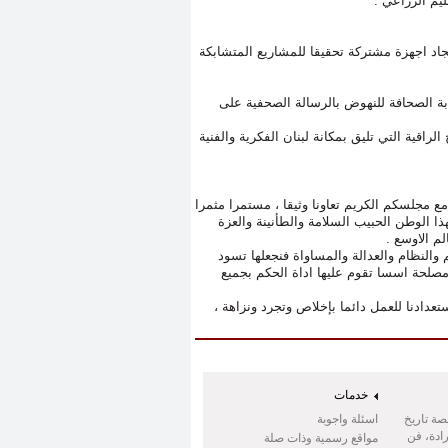
يم الزراعي .
جاد اجهزة مشتركة تحقيقا للمشاريع المتشابكة
ابة الصحافة للنهوض بالرسالة الصحفية على
لراقية التي تليق بمكانة لبنان الفكرية والفنية
ع مجلسكم الكريم تعاونا وثيقا ، مستمرا مثمرا
ا الوطن الحبيب السلامة والطأنينة والعزة
لم الاوسع .
والنظام والعدالة والمساواة فنجعلها تسود
مصلحة اسسا تقوم عليها اداة الحكم بجميع
دادنا للعمل دائما بإخلاص وتجرد ونزاهة ،
خدمات
صة تاريخ
اسئلة واجوبة
ادة، فن
مواقع رسمية وذات صلة