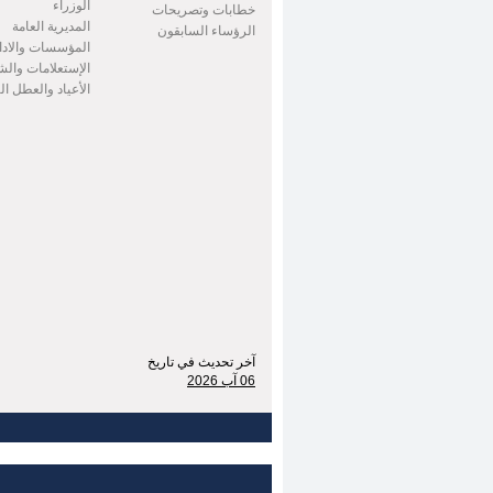
الوزراء
خطابات وتصريحات
المديرية العامة
الرؤساء السابقون
المؤسسات والادا
الإستعلامات وال
الأعياد والعطل ا
آخر تحديث في تاريخ
06 آب 2026