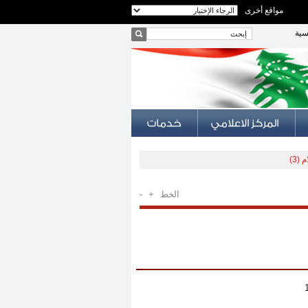
مواقع أخرى
سية
(3)
الخط
+
-