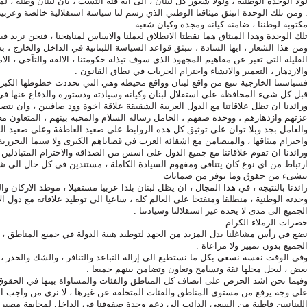
ولا الوحدة الوطنية ، ولولا شعور كل لبنان ، الى اية فئة انتسب ، بأن لبنان وطنه ، ل
 ومن تلك الوحدة انبثق ميثاقنا الوطني الذي رسم لنا سياسة استقلالية خالصة وعرب
كتوبة لوطننا ، ضامنة كيانه ومجده وكيان شعبه .
لك الوحدة وهذا الميثاق هما نقطتا الانطلاق لعملنا والاساس لمناهجنا ، فنحن نريد قبل
من هذا الشعار ، ايها السادة ، تنبثق قواعد السياسة اللبنانية في الداخل والخارج 
لقليلة التي تعبر عن مفاهيم المجهود الذي سوف تبذله حكومتنا ، الالفة والتآخي ، الام
الازدهار ، التعمير والانشاء واحترام الحريات في نطاق القانون .
بل كل شيء المحافظة على استقلال لبنان وكيانه وسيادته ودستوره والدفاع عنها في
رائدنا ان تظل علاقاتنا مع الدول العربية الشقيقة علاقة اخوة وود صافيين ، وان 
زتهم وازدهارهم ، ووحدة صفهم ، الحامل رسالة السلام والمحبة بينهم ، المتعاون معه
العامل بجد وبلا توان على توثيق كل هذه الروابط على صعيد العاطفة وعلى صعيد الم
احترام ميثاقها ، والمتضامن مع اشقائه العرب في قضاياهم الكبرى ولا سيما التحررية
رائدنا ان تقوم علاقاتنا مع جميع الدول على اسس من الصداقة والاحترام المتبادلين 
رتباط من اي نوع كان يتنافى ومفهوم السيادة الكاملة ، مستندين في كل حال الى شر
نشىء من حقوق وما توفر من ضمانات
ائدنا بالنتيجة ، في هذا المجال ، ان يظل لبنان بلدا عربيا مستقيلا ، موطد الاركان وا
حدته الوطنية ، منطلقا ومنفتحا على العالم كله ، ساعيا الى توطيد علاقاته مع دول ا
لجميع الى مدى لا يحده غير استقلالنا وسيادتنا .
ضرات الزملاء الكرام
ضع في رأس مشاغلنا بذل المزيد من الجهد لتوطيد هيبة الدولة في جميع المناطق ، 
لجميع بدون تمييز ولا مراعاة .
في الوقت نفسه نسعى بكل ما نستطيع الى إزالة التباعد والتنافر ، والشك والحذر ، 
عض ، ليحل محلها ثقة وتسامح وتعاون وتضامن بينهم جميعا .
فيما نحن اشد الحرص على انصاف كل المناطق والفئات والمساواة بينها في الحقوق وا
لى وجه يرفع من مستوى المناطق والفئات المتخلفة عن غيرها ، لا نرى من واجب 
للبنانيين قاطبة من السعي الدائب الى دعم وحدة صفوفنا في الداخل لمجابهة مصيرنا 