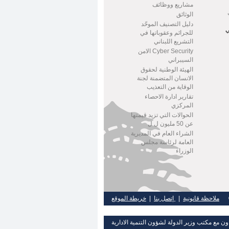
مشاريع ووظائف
الوثائق
دليل التصنيف الموحّد
ي
للجرائم وعقوباتها في
التشريع اللبناني
Cyber Security الامن
السيبراني
الهيئة الوطنية لحقوق
الانسان المتضمنة لجنة
الوقاية من التعذيب
تقارير ادارة الاحصاء
المركزي
الحوالات التي تزيد قيمتها
عن 50 مليون ل ل
الشراء العام في المديرية
العامة لرئاسة مجلس
الوزراء
 ©
ملاحظة قانونية
|
إتصل بنا
|
خريطة الموقع
اون مع مكتب وزير الدولة لشؤون التنمية الادارية