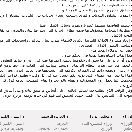
 إنشاء محطات جديدة للاختبار الزراعي ، وتعزيز افرشاد الزراعي ، ورفع مستوى التعل
 تنظيم التعاونيات الزراعية على اسس حديثة .
 تحقيق مشروع الصندوق التعاوني للموظفين .
 النهوض بشؤون البلديات والقرى وتشجيع إنشاء اتحادات بين البلديات المتجاورة وإي
 تنظيم العاصمة تنظيما عصريا وتطوير وسائل الانتقال فيها .
 مطالبة الصحافة بمسؤولياتها ضمن نطاق الحرية التي يعتز بها لبنان والتعاون مع نق
لوجه الاكمل .
 إنجاز مشروع الاذاعة اللبنانية الكبرى لإسماع صوت لبنان للعالم ، واستحداث البرامج ا
تماشي التطور الاذاعي العصري .
ضرات الزملاء المحترمين
ذا إيماننا اعلناه وهذا نهجنا في الحكم بيناه .
نود أن نزيد على ما سبق ان حكومتنا بجميع اعضائها تضع في راس واجباتها التعاون م
 لنعمل معا على تعزيز النظام البرلماني وتسيير سياسة لبنان العامة في خط يؤمن لهذ
الازدهار ، ويضعه دائما في المنزلة الكريمة التي يستحقها في العالم العربي وفي العا
ما اننا نبغي من عملنا - الذي نؤدي لكم حسابا عنه في كل وقت - تطبيق قواعد العلم 
جتمعنا كما نجعل روج المسؤولية والقيام بالواجب وارتفاع المصلحة العامة فوق كل 
روعه .
في الوقت الذي نطلب فيه ثقتكم الغالية ، على أساس ما سبق بيانه وعلى أساس استع
توجه الى اللبنانيين بذل اقصى جهدنا لتحقيق اهدافهم في حياة كريمة عزيزة حرة .
وزراء
مجلس الوزراء
الجريدة الرسمية
السراي الكبير
وزراء-
وزراء المجلس- البيان
التعريف
السراي الكبير: ق
مجلس
الوزاري
وحضارة، عزم وإر
الاشتراكات والاعلانات