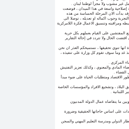
مل غير مشوب ولا مجزأ لوطننا لبنان .
ة إصلاحية واسعة في هذا الميدان ، فوضعت
وقد بدأت الان المرحلة الحساسة من هذه
جربة وجوب اكماله او تعديله ، توصلا الى
طه ومراقبته وتنسيق الاعمال فكرة اللامركزية
 المفتشين على القيام بعملهم بكل حرية
اقتضت الحال ولا تتردد في إحالة التقارير
انها تنوي تحقيقها ، نستميحكم العذر ان نحن
ذ غد وما سوف تقوم كل وزارة على تنفيذه ،
اء المركزي .
اء المادي والمعنوي ، وكذلك تعزيز التفتيش
القضاء .
ور الاقتصاد ومتطلبات الحياة على ضوء مبدأ
 البلاد ، وتشجيع الافراد والمؤسسات الخاصة
اللبنانية .
وبين ما يتقاضاه عمال الدولة المدنيون
دات على اساس حاجاتها الحقيقية وضرورة
مطار الدولي ومدرسة التعليم المهني والسجن