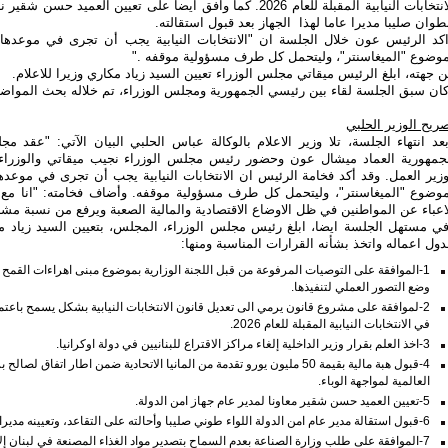
الانتخابات النيابية المقبلة للعام 2026. كما وافق ايضا على تعيين ال
طوان صليبا مديرا عاما لهذا الجهاز بعد قبول استقالته
.
كد الرئيس عون خلال الجلسة ان "الانتخابات النيابية يجب أن تجرى في موعدها
وضوع "الميغاسنتر"، وليتحمل كل طرف مسؤولية موقفه
".
 جهته، ابلغ الرئيس ميقاتي مجلس الوزراء تعيين السيد زياد مكاري وزيرا للاعلام
.
ان سبق الجلسة لقاء بين رئيسي الجمهورية ومجلس الوزراء، تم خلاله بحث المواض
ريح الوزير الحلبي
عد انتهاء الجلسة، تلا وزير الاعلام بالوكالة عباس الحلبي البيان الآتي: "عقد 
جمهورية العماد ميشال عون وحضور رئيس مجلس الوزراء نجيب ميقاتي والوزراء ا
زير العمل. وقد أكد فخامة الرئيس ان الانتخابات النيابية يجب أن تجرى في موعد
وضوع "الميغاسنتر"، وليتحمل كل طرف مسؤولية موقفه. وأضاف فخامته: "انا مع اجرا
اعباء عن المواطنين في ظل الاوضاع الاقتصادية والمالية الصعبة ويرفع من نسبة مشا
ي مستهل الجلسة ايضا، ابلغ رئيس مجلس الوزراء، المجلس، بتعيين السيد زياد مك
ول اعماله واتخذ بشأنه القرارات المناسبة ومنها
:
1-
الموافقة على التوصيات المرفوعة من قبل اللجنة الوزارية بموضوع مبنى اهراءات القم
وضع التصور العملي لتنفيذها
.
2-
لموافقة على مشروع قانون يرمي الى تعديل قانون الانتخابات النيابية بشكل يسمح باعتما
في الانتخابات النيابية المقبلة للعام 2026
.
3-
اخذ العلم بقرار وزير الداخلية إلغاء مراكز الاقتراع للبنانيين في دولة اوكرانيا
.
4-
قبول هبة مالية بقيمة 50 مليون يورو تقدمة من المانيا الاتحادية ضمن اطار
العالمية لمواجهة الوباء
.
5-
تعيين العميد حسن شقير معاونا لمدير عام جهاز امن الدولة
.
6-
قبول استقالة مدير عام امن الدولة اللواء طوني صليبا وأحالته على التقاعد، وتعيينه مديرا 
7-
الموافقة على طلب وزارة الصناعة بعدم السماح بتصدير مواد الغذاء المصنعة في لبنان إلا 