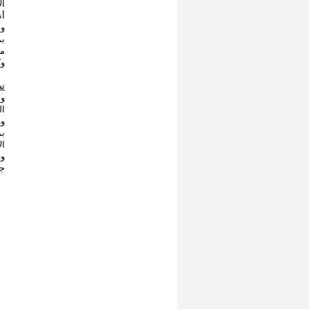
أن
وا
بم
من
وك
تص
وب
ال
وو
بم
ال
وف
جد