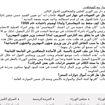
ار مع الصحافيين
 دار بين الوزير الحلبي والصحافيين الحوار التالي
:
ل عن التعيينات في جهاز امن الدولة
، فأجاب انه "تم تعيين العميد حسن شقير نائبا ل
يرا عاما للجهاز بعد ان قدم استقالته، واعيد تعيينه بصفتة المدنية
".
ل: كيف سقط بند الميغاسنتر؟ ولماذا اوصيتم باعتماده عام 2026؟
اب: "كان هناك خشية من ان اعتماد "الميغاسنتر" قد يؤخر اجراء العملية الانتخاب
ئيس والوزراء باجراء الانتخابات في موعدها المحدد في 15 أيار المقبل، لذلك تم الاتفاق على هذه الصيغة
ل: في ما يتعلق ببند النازحين السوريين، لماذا انسحب وزير شؤون المهجرين؟
اب: "كان الوزير قد طلب بحث تقرير بند تفعيل عودة النازحين السوريين خلال هذه ا
ل: ما سبب النقاش الذي دار بين وزيري شؤون المهجرين والشؤون الاجتماعية؟
اب: "لم نسمع أي نقاش دار بينهما
".
ل: ماذا عن ملف التفرغ بالنسبة الى الأساتذة المتعاقدين في الجامعة اللبنانية؟
اب: "هذه الملفات باتت موضع اهتمام وبحث كبيرين، ويمكنني القول انه خلال الي
جز الأسبوع المقبل بعدما تلقينا وعدا من الرؤساء ومن مجلس الوزراء بالنظر في هذا 
ل: ما صحة الكلام عن تخفيض غرامات على بعض الشركات؟
اب: "طلب معالي وزير المال ارجاء البحث في هذه البنود كونها ستكون مدرجة في 
يس الحكومة
".
ل: هل اقرت أموال جوازات السفر؟
اب: "اقرتها لجنة المال والموازنة بالأمس وستدخل ضمن الموازنة العامة
".
وزراء
مجلس الوزراء
الجريدة الرسمية
السراي الكبير
وزراء-
وزراء المجلس- البيان
التعريف
السراي الكبير: ق