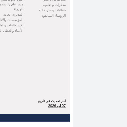
مدير عام رئاسة 
مذكرات و تعاميم
الوزراء
خطابات وتصريحات
المديرية العامة
الرؤساء السابقون
المؤسسات والادا
الإستعلامات وال
الأعياد والعطل ا
آخر تحديث في تاريخ
07 آب 2026