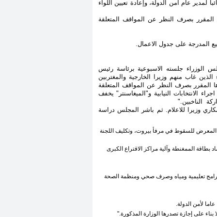
عميد حسن شقير نائبا لمدير عام امن الدولة، وإعادة تعيين اللواء
 المقرر بصرف النظر عن المواقف المتعلقة
يع المدرجة على جدول الاعمال
.
مجلس الوزراء جلسته الاسبوعية برئاسة رئيس
لذين غاب منهم وزيرا الخارجية والمغتربين
ها المقرر بصرف النظر عن المواقف المتعلقة
ء الانتخابات النيابية و"الميغاسنتر" يخفف
ركة الناخبين
".
اري وزيرا للاعلام. ثم باشر المجلس دراسة
ح المعرض للسقوط في مرفأ بيروت، وتكليف اللجنة
د بطاقة الممغنطة وآلية مراكز الاقتراع الكبرى
 اتفاق لصالح برامج تعليمية ومياه وصرف صحي ومنظمة الصحة
عاما لأمن الدولة
.
بناء على إجازة تصدرها الوزارة المذكورة
".