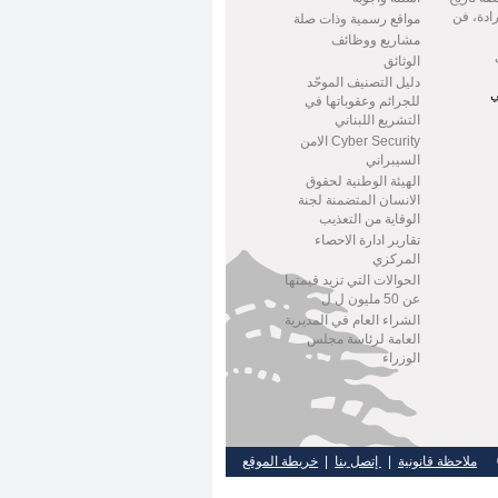
ادة، فن
مواقع رسمية وذات صلة
مشاريع ووظائف
الوثائق
دليل التصنيف الموحّد
ي
للجرائم وعقوباتها في
التشريع اللبناني
Cyber Security الامن
السيبراني
الهيئة الوطنية لحقوق
الانسان المتضمنة لجنة
الوقاية من التعذيب
تقارير ادارة الاحصاء
المركزي
الحوالات التي تزيد قيمتها
عن 50 مليون ل ل
الشراء العام في المديرية
العامة لرئاسة مجلس
الوزراء
 ©
ملاحظة قانونية
|
إتصل بنا
|
خريطة الموقع