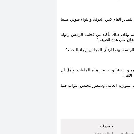
لمدير العام لامن الدولة، واللواء طوني صليبا
ية، وكان هناك تأكيد من فخامة الرئيس ودولة
".
لجلسة، بينما ارتأى المجلس ارجاء البحث."
ومين المقبلين سننجز هذه الملفات، وآمل ان
الامر
".
الموازنة العامة، وسيقرر مجلس النواب فيها
خدمات
صة تاريخ
اسئلة واجوبة