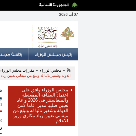
07 آب 2026
»
مجلس الوزراء
»
مقررات مجلس الوزراء
»
الدولة وشقير نائبا له وتبلغ من ميقاتي تعيين زياد 
مجلس الوزراء وافق على
اعتماد البطاقة الممغنطة
و
والميغاسنتر في 2026 وأعاد
ت
تعيين صليبا مديرا عاما لامن
الدولة وشقير نائبا له وتبلغ من
ميقاتي تعيين زياد مكاري وزيرا
للاعلام
10 آذار
وا
مش