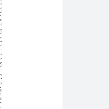
ان
اس
أغ
كا
ال
أض
وح
أم
بي
طب
اج
نم
وم
ود
وا
أم
-
وا
-
وا
بم
ال
-
ك
ال
كو
-