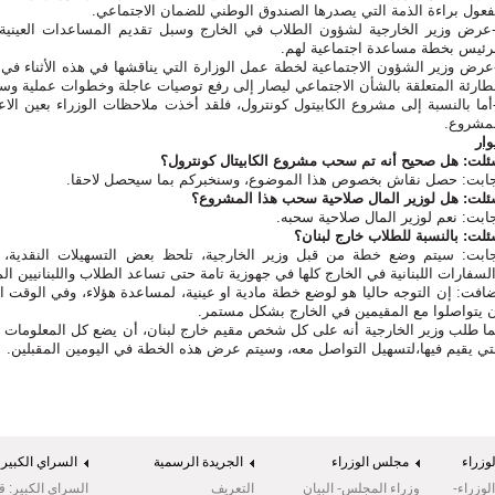
عول براءة الذمة التي يصدرها الصندوق الوطني للضمان الاجتماعي
.
عرض وزير الخارجية لشؤون الطلاب في الخارج وسبل تقديم المساعدات العينية و
رئيس بخطة مساعدة اجتماعية لهم
.
عرض وزير الشؤون الاجتماعية لخطة عمل الوزارة التي يناقشها في هذه الأثناء في اج
طارئة المتعلقة بالشأن الاجتماعي ليصار إلى رفع توصيات عاجلة وخطوات عملية وسريع
أما بالنسبة إلى مشروع الكابيتول كونترول، فلقد أخذت ملاحظات الوزراء بعين الا
مشروع.
ار
لت: هل صحيح أنه تم سحب مشروع الكابيتال كونترول؟
ابت: حصل نقاش بخصوص هذا الموضوع، وسنخبركم بما سيحصل لاحقا.
لت: هل لوزير المال صلاحية سحب هذا المشروع؟
ابت: نعم لوزير المال صلاحية سحبه.
لت: بالنسبة للطلاب خارج لبنان؟
ابت: سيتم وضع خطة من قبل وزير الخارجية، تلحظ بعض التسهيلات النقدية
لسفارات اللبنانية في الخارج كلها في جهوزية تامة حتى تساعد الطلاب واللبنانيين ال
افت: إن التوجه حاليا هو لوضع خطة مادية او عينية، لمساعدة هؤلاء، وفي الوقت 
 يتواصلوا مع المقيمين في الخارج بشكل مستمر.
ا طلب وزير الخارجية أنه على كل شخص مقيم خارج لبنان، أن يضع كل المعلومات التي
تي يقيم فيها،لتسهيل التواصل معه، وسيتم عرض هذه الخطة في اليومين المقبلين.
وزراء
مجلس الوزراء
الجريدة الرسمية
السراي الكبير
وزراء-
وزراء المجلس- البيان
التعريف
السراي الكبير: ق