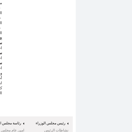
مف
-
ال
-
ال
-
ال
حو
سئ
اج
سئ
اج
سئ
اج
وا
أض
ان
كم
ال
رئيس مجلس الوزراء
رئاسة مجلس ال
نشاطات الرئيس
امين عام مجلس ال