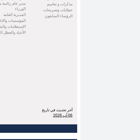
مدير عام رئاسة 
مذكرات و تعاميم
الوزراء
خطابات وتصريحات
المديرية العامة
الرؤساء السابقون
المؤسسات والادا
الإستعلامات وال
الأعياد والعطل ا
آخر تحديث في تاريخ
06 آب 2026