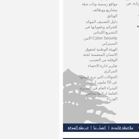
ادة، فن
مواقع رسمية وذات صلة
مشاريع ووظائف
الوثائق
دليل التصنيف الموحّد
ي
للجرائم وعقوباتها في
التشريع اللبناني
Cyber Security الامن
السيبراني
الهيئة الوطنية لحقوق
الانسان المتضمنة لجنة
الوقاية من التعذيب
تقارير ادارة الاحصاء
المركزي
الحوالات التي تزيد قيمتها
عن 50 مليون ل ل
الشراء العام في المديرية
العامة لرئاسة مجلس
الوزراء
 ©
ملاحظة قانونية
|
إتصل بنا
|
خريطة الموقع