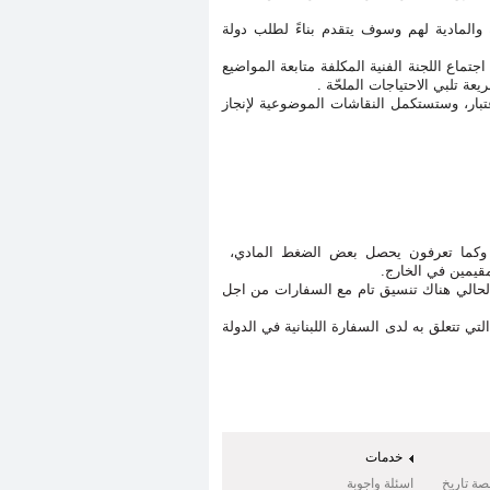
المادية لهم وسوف يتقدم بناءً لطلب دولة
تماع اللجنة الفنية المكلفة متابعة المواضيع
ة تلبي الاحتياجات الملحّة
.
عتبار، وستستكمل النقاشات الموضوعية لإنجاز
، وكما تعرفون يحصل بعض الضغط المادي،
مقيمين في الخارج.
الحالي هناك تنسيق تام مع السفارات من اجل
 تتعلق به لدى السفارة اللبنانية في الدولة
خدمات
صة تاريخ
اسئلة واجوبة