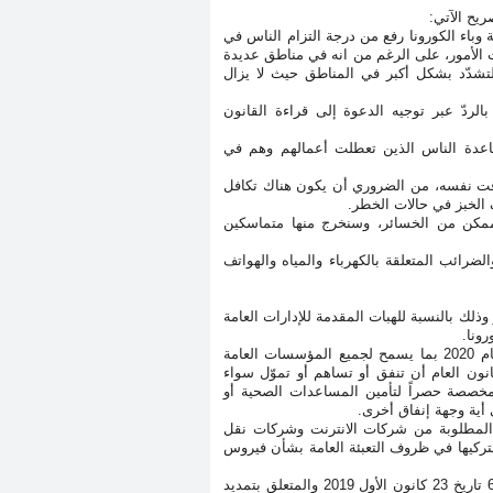
ريح الآتي:
وباء الكورونا رفع من درجة التزام الناس في
ات الأمور، على الرغم من انه في مناطق عديدة
 التشدّد بشكل أكبر في المناطق حيث لا يزال
الردّ عبر توجيه الدعوة إلى قراءة القانون
ساعدة الناس الذين تعطلت أعمالهم وهم في
لوقت نفسه، من الضروري أن يكون هناك تكافل
يف الخبز في حالات الخطر
.
ر ممكن من الخسائر، وسنخرج منها متماسكين
ضرائب المتعلقة بالكهرباء والمياه والهواتف
ذلك بالنسبة للهبات المقدمة للإدارات العامة
رونا
.
مشروع قانون معجل يرمي إلى تعليق بعض أحكام المادة 32 من قانون موازنة العام 2020 بما يسمح لجميع المؤسسات العامة
نون العام أن تنفق أو تساهم أو تموّل سواء
 مخصصة حصراً لتأمين المساعدات الصحية أو
 أية وجهة إنفاق أخرى
.
ة المطلوبة من شركات الانترنت وشركات نقل
تركيها في ظروف التعبئة العامة بشأن فيروس
قرر مجلس الوزراء تمديد العمل لغاية 03 حزيران 2020 بأحكام المرسوم رقم 6036 تاريخ 23 كانون الأول 2019 والمتعلق بتمديد