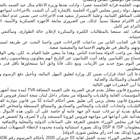
تهت الجلسة قرابة الخامسة عصرا ، وادلت بعدها وزيرة الاعلام منال عبد الصمد بالتص
تهل دولة رئيس مجلس الوزراء الجلسة بالإشارة إلى أن التشدد بالاجراءات لمواجهة 
لب المناطق اللبنانية، وعلينا الاستمرار بتنفيذ هذه الاجراءات حتى نضمن عدم انفل
ن الالتزام ضعيفًا نسبياً. لذلك، من الضروري متابعة الأجهزة العسكرية والأمنية،
التزام غير كامل
.
اف: لقد سمعنا بالمطالبات الكثيرة والمتكررة لإعلان حالة الطوارئ، وسأكتفي ب
يثياته
.
ّا في الجانب الثاني من تداعيات الإجراءات، فمن واجبنا البحث عن طريقة لم
وتهم، والنظر في ظروفهم الاجتماعية والمعيشية صعبة
.
عاً، من واجب الدولة مساعدة الناس. وهذا ما ينبغي علينا القيام به. لكن، وفي ا
تماع بين اللبنانيين. ولقد أثبت اللبنانيون عبر التاريخ أنهم يتعاونون ويتقاسمون رغ
ر اليوم بنوع جديد من الأزمات. ومع ذلك، فأنا واثق أننا سنتجاوزها بأقل قد
تعاونين
.
عا إلى اتخاذ قرارات ضمن كل وزارة لتعليق المهل المالية، وتأجيل دفع الرسوم وال
لضمان والميكانيك والعدلية
.
ا أبرز المقررات فهي التالية
:
مشروع قانون معجّل بعدم فرض الضريبة على القيمة المضافة
TVA
لمدة ستة أشهر و
لمؤسسات العامة والبلديات والمموّلة من مصادر داخل لبنان نتيجة انتشار فيروس كو
لبلديات واتحادات البلديات والمجالس والصناديق والمصالح المستقلة وأشخاص القا
بالغ نقدية او تبرعات عينية لأي جهة عامة أو خاصة على أن تكون هذه الأموال
غذائية على أنواعها في مواجهة فيروس كورونا المستجد وأن لا تُصرف ولا تُخصص في
ما قرر مجلس الوزراء تخفيض التعرفة على الساعات الدولية والمحلية والإضافي
معلومات
DSP & ISP
وذلك بصورة استثنائية ولمدة محدودة لإعطاء التسهيلات لمش
رونا (وذلك بعد أخذ رأي مجلس شورى الدولة).